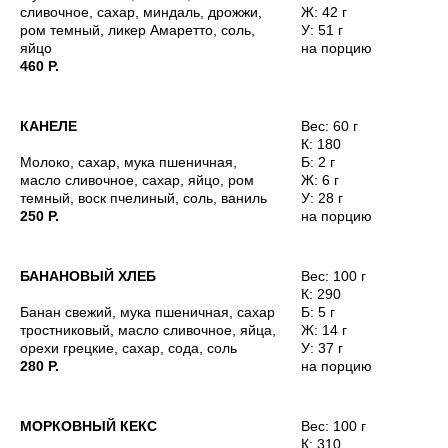
ОВСЯНОЕ
50
100 мл
сливочное, сахар, миндаль, дрожжи,
Ж: 42 г
К: 60
ром темный, ликер Амаретто, соль,
У: 51 г
Б: 1
яйцо
на порцию
Ж: 3,2
460 Р.
У: 6,5
МИНДАЛЬНОЕ
90
100 мл
КАНЕЛЕ
Вес: 60 г
К: 123
К: 180
Б: 3
Молоко, сахар, мука пшеничная,
Б: 2 г
Ж: 8,7
масло сливочное, сахар, яйцо, ром
Ж: 6 г
У: 8,3
темный, воск пчелиный, соль, ваниль
У: 28 г
ОБЕЗЖИРЕННОЕ
50
250 Р.
на порцию
100 мл
К: 32
Б: 3,2
Ж: 0,1
БАНАНОВЫЙ ХЛЕБ
Вес: 100 г
У: 4,7
К: 290
Банан свежий, мука пшеничная, сахар
Б: 5 г
тростниковый, масло сливочное, яйца,
Ж: 14 г
орехи грецкие, сахар, сода, соль
У: 37 г
280 Р.
на порцию
МОРКОВНЫЙ КЕКС
Вес: 100 г
К: 310