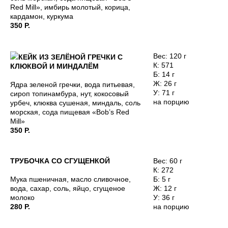
Red Mill», имбирь молотый, корица,
кардамон, куркума
350 Р.
Вес: 120 г
КЕЙК ИЗ ЗЕЛЁНОЙ ГРЕЧКИ С
К: 571
КЛЮКВОЙ И МИНДАЛЁМ
Б: 14 г
Ж: 26 г
Ядра зеленой гречки, вода питьевая,
У: 71 г
сироп топинамбура, нут, кокосовый
Обратная
на порцию
урбеч, клюква сушеная, миндаль, соль
морская, сода пищевая «Bob’s Red
связь
Оставить отзыв
Mill»
о напитке и компании
350 Р.
ТРУБОЧКА СО СГУЩЕНКОЙ
Вес: 60 г
Контакты
К: 272
Мука пшеничная, масло сливочное,
Б: 5 г
вода, сахар, соль, яйцо, сгущеное
Ж: 12 г
Поставщикам и партнёрам:
молоко
У: 36 г
partners@skuratovcoffee.ru
280 Р.
на порцию
Для маркетинга и СМИ: