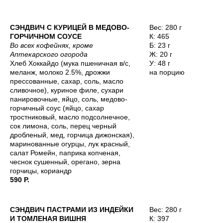
СЭНДВИЧ С КУРИЦЕЙ В МЕДОВО-
Вес: 280 г
ГОРЧИЧНОМ СОУСЕ
К: 465
Во всех кофейнях, кроме
Б: 23 г
Аптекарского огорода
Ж: 20 г
Хлеб Хоккайдо (мука пшеничная в/с,
У: 48 г
меланж, молоко 2.5%, дрожжи
на порцию
прессованные, сахар, соль, масло
сливочное), куриное филе, сухари
панировочные, яйцо, соль, медово-
горчичный соус (яйцо, сахар
тростниковый, масло подсолнечное,
сок лимона, соль, перец черный
дробленый, мед, горчица дижонская),
маринованные огурцы, лук красный,
салат Ромейн, паприка копченая,
чеснок сушенный, орегано, зерна
горчицы, кориандр
590 Р.
СЭНДВИЧ ПАСТРАМИ ИЗ ИНДЕЙКИ
Вес: 280 г
И ТОМЛЕНАЯ ВИШНЯ
К: 397