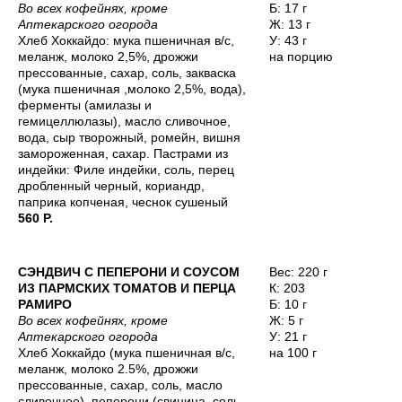
Во всех кофейнях, кроме
Б: 17 г
Аптекарского огорода
Ж: 13 г
Хлеб Хоккайдо: мука пшеничная в/с,
У: 43 г
меланж, молоко 2,5%, дрожжи
на порцию
прессованные, сахар, соль, закваска
(мука пшеничная ,молоко 2,5%, вода),
ферменты (амилазы и
гемицеллюлазы), масло сливочное,
вода, сыр творожный, ромейн, вишня
замороженная, сахар. Пастрами из
индейки: Филе индейки, соль, перец
дробленный черный, кориандр,
паприка копченая, чеснок сушеный
560 Р.
СЭНДВИЧ С ПЕПЕРОНИ И СОУСОМ
Вес: 220 г
ИЗ ПАРМСКИХ ТОМАТОВ И ПЕРЦА
К: 203
РАМИРО
Б: 10 г
Во всех кофейнях, кроме
Ж: 5 г
Аптекарского огорода
У: 21 г
Хлеб Хоккайдо (мука пшеничная в/с,
на 100 г
меланж, молоко 2.5%, дрожжи
прессованные, сахар, соль, масло
сливочное), пеперони (свинина, соль,