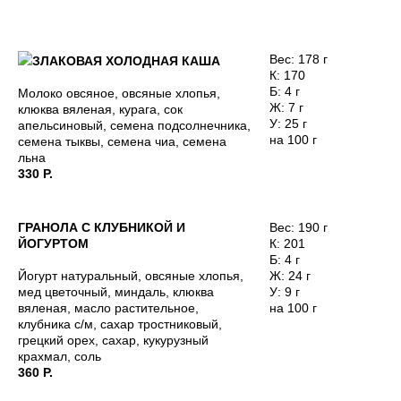
Вес: 178 г
ЗЛАКОВАЯ ХОЛОДНАЯ КАША
К: 170
Б: 4 г
Молоко овсяное, овсяные хлопья,
Ж: 7 г
клюква вяленая, курага, сок
У: 25 г
апельсиновый, семена подсолнечника,
на 100 г
семена тыквы, семена чиа, семена
льна
330 Р.
ГРАНОЛА С КЛУБНИКОЙ И
Вес: 190 г
ЙОГУРТОМ
К: 201
Б: 4 г
Йогурт натуральный, овсяные хлопья,
Ж: 24 г
мед цветочный, миндаль, клюква
У: 9 г
вяленая, масло растительное,
на 100 г
клубника с/м, сахар тростниковый,
грецкий орех, сахар, кукурузный
крахмал, соль
360 Р.