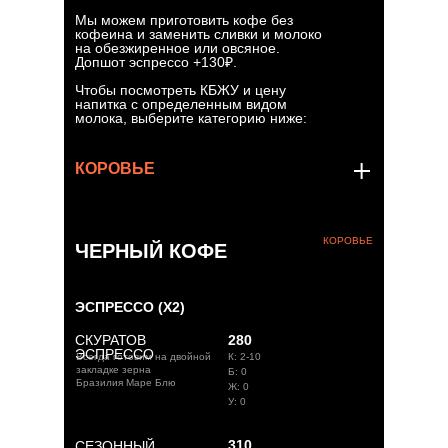
КОФЕ / НЕ КОФЕ
ЛУНА-ПАРК
Мы можем приготовить кофе без
кофеина и заменить сливки и молоко
на обезжиренное или овсяное.
Допшот эспрессо +130₽.
Чтобы посмотреть КБЖУ и цену
напитка с определенным видом
молока, выберите категорию ниже:
КОРОВЬЕ
КОРОВЬЕ
ЧЕРНЫЙ КОФЕ
ЭСПРЕССО (X2)
СКУРАТОВ
280
ЭСПРЕССО
Всегда готовим на двойной
К: 2-10
закладке зерна
Б: 0
Бразилия Маре Блю
Ж: 0
У: 0
310
СЕЗОННЫЙ