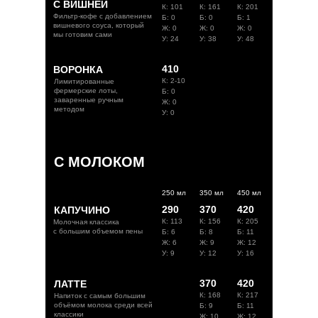
С ВИШНЕЙ
К: 101
К: 161
К: 201
Фильтр-кофе с добавлением
Б: 0
Б: 0
Б: 1
вишневого соуса, который
Ж: 0
Ж: 0
Ж: 0
мы готовим сами
У: 24
У: 38
У: 48
410
ВОРОНКА
К: 2-10
Лимитированные
фермерские лоты,
Б: 0
заваренные ручным
Ж: 0
методом
У: 0
С МОЛОКОМ
250 мл
350 мл
450 мл
290
370
420
КАПУЧИНО
К: 113
К: 156
К: 205
Молочная классика
с большим объемом пены
Б: 6
Б: 8
Б: 11
Ж: 6
Ж: 9
Ж: 12
У: 9
У: 12
У: 16
370
420
ЛАТТЕ
К: 168
К: 217
Напиток с самым большим
объёмом молока среди всей
Б: 9
Б: 11
классики
Ж: 10
Ж: 12