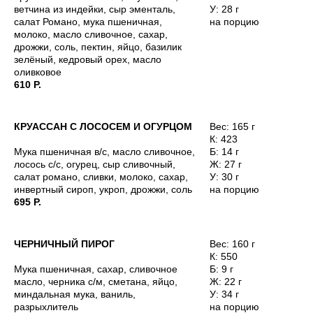
ветчина из индейки, сыр эменталь,
У: 28 г
салат Романо, мука пшеничная,
на порцию
молоко, масло сливочное, сахар,
дрожжи, соль, пектин, яйцо, базилик
зелёный, кедровый орех, масло
оливковое
610 Р.
КРУАССАН С ЛОСОСЕМ И ОГУРЦОМ
Вес: 165 г
К: 423
Мука пшеничная в/с, масло сливочное,
Б: 14 г
лосось с/с, огурец, сыр сливочный,
Ж: 27 г
салат романо, сливки, молоко, сахар,
У: 30 г
инвертный сироп, укроп, дрожжи, соль
на порцию
695 Р.
ЧЕРНИЧНЫЙ ПИРОГ
Вес: 160 г
К: 550
Мука пшеничная, сахар, сливочное
Б: 9 г
масло, черника с/м, сметана, яйцо,
Ж: 22 г
миндальная мука, ваниль,
У: 34 г
разрыхлитель
на порцию