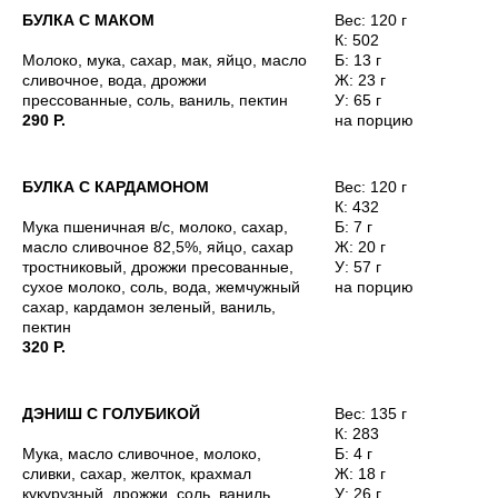
marketing@skuratovcoffee.ru
БУЛКА С МАКОМ
Вес: 120 г
К: 502
Предложить помещение:
Молоко, мука, сахар, мак, яйцо, масло
Б: 13 г
arenda@skuratovcoffee.ru
сливочное, вода, дрожжи
Ж: 23 г
прессованные, соль, ваниль, пектин
У: 65 г
290 Р.
на порцию
Просто написать нам:
hello@skuratovcoffee.ru
БУЛКА С КАРДАМОНОМ
Вес: 120 г
Открыть франшизу:
К: 432
join@skuratovcoffee.ru
Мука пшеничная в/с, молоко, сахар,
Б: 7 г
масло сливочное 82,5%, яйцо, сахар
Ж: 20 г
тростниковый, дрожжи пресованные,
У: 57 г
сухое молоко, соль, вода, жемчужный
на порцию
сахар, кардамон зеленый, ваниль,
пектин
320 Р.
ООО «Скуратов Кофе»
Положение об обработке персональных данных
ДЭНИШ С ГОЛУБИКОЙ
Вес: 135 г
Договор оферты
«Гараж» Скуратов Кофе
К: 283
Реквизиты компании
Skuratov Fest
Мука, масло сливочное, молоко,
Б: 4 г
сливки, сахар, желток, крахмал
Ж: 18 г
кукурузный, дрожжи, соль, ваниль,
У: 26 г