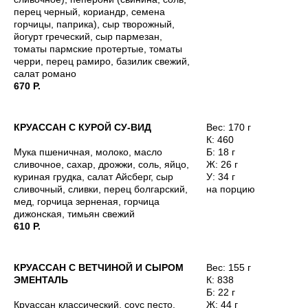
перец черный, кориандр, семена
горчицы, паприка), сыр творожный,
йогурт греческий, сыр пармезан,
томаты пармские протертые, томаты
черри, перец рамиро, базилик свежий,
салат романо
670 Р.
КРУАССАН С КУРОЙ СУ-ВИД
Вес: 170 г
К: 460
Мука пшеничная, молоко, масло
Б: 18 г
сливочное, сахар, дрожжи, соль, яйцо,
Ж: 26 г
куриная грудка, салат Айсберг, сыр
У: 34 г
сливочный, сливки, перец болгарский,
на порцию
мед, горчица зерненая, горчица
дижонская, тимьян свежий
610 Р.
КРУАССАН С ВЕТЧИНОЙ И СЫРОМ
Вес: 155 г
ЭМЕНТАЛЬ
К: 838
Б: 22 г
Круассан классический, соус песто,
Ж: 44 г