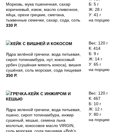
Морковь, мука пшеничная, сахар
Б: 5 г
коричневый, изюм, масло сливочное,
Ж: 28 г
яйца, орехи грецкие, сметана,
У: 41 г
тыквенные семечки, сахар, сода, соль
на порцию
330 Р.
Вес: 120 г
КЕЙК С ВИШНЕЙ И КОКОСОМ
К: 414
Б: 9 г
Ядра зелёной гречихи, вода питьевая,
Ж: 14 г
сироп топинамбура, нут, кокосовый
У: 65 г
урбеч (сушёная мякоть кокоса), вишня
на порцию
сушёная, соль морская, сода пищевая
350 Р.
Вес: 120 г
ГРЕЧКА-КЕЙК С ИНЖИРОМ И
К: 467
КЕШЬЮ
Б: 10 г
Ж: 12 г
Ядра зеленой гречихи, вода питьевая,
У: 80 г
пшено, сироп топинамбура, инжир
на порцию
сушеный, кешью, семена льна
молотые, кокосовое масло VIRGIN,
соль морская, сода пищевая «Bob’s